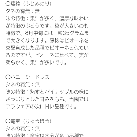
◯藤稔（ふじみのり）
タネの有無：無
味の特徴：果汁が多く、濃厚な味わい
が特徴のぶどうです。粒が大きいのも
特徴で、8月中旬には一粒35グラムま
で大きくなります。藤稔はピオーネを
交配育成した品種でピオーネと似てい
るのですが、ピオーネに比べて、実が
柔らかく、果汁が多いです。
◯ハニーシードレス
タネの有無：無
味の特徴：熟すとパイナップルの様に
さっぱりとした甘みをもち、当園では
デラウェアの次に甘い品種です。
◯竜宝（りゅうほう）
タネの有無：無
味の特徴：竜宝は水分が多い品種で、